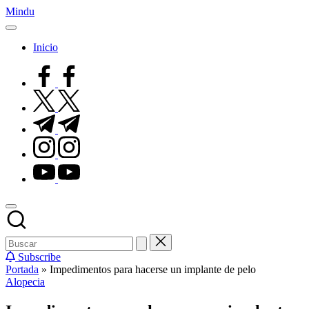
Saltar
Mindu
al
Mindu
contenido
Blog
Inicio
facebook.com
twitter.com
t.me
instagram.com
youtube.com
Subscribe
Portada
»
Impedimentos para hacerse un implante de pelo
Publicado
Alopecia
en