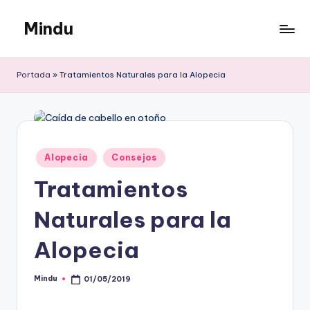
Mindu
Saltar
al
Mindu
contenido
Blog
Portada
»
Tratamientos Naturales para la Alopecia
Publicado
Alopecia
Consejos
en
Tratamientos
Naturales para la
Alopecia
Mindu
01/05/2019
Publicado
por