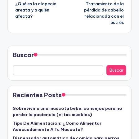
¿Qué es la alopecia
Tratamiento de la
de
areata y a quién
pérdida de cabello
afecta?
relacionada con el
entradas
estrés
Buscar
Buscar
Recientes Posts
Sobrevivir a una mascota bebé: consejos para no
perder la paciencia (ni tus muebles)
Tips De Alimentación: ¿Como Alimentar
Adecuadamente A Tu Mascota?
Dispensador automático de comida para perros